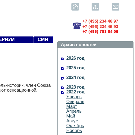
ЕРИУМ
СМИ
Архив новостей
2026 год
2025 год
2024 год
ель-историк, член Союза
2023 год
ают сенсационной.
2022 год
Январь
Февраль
Март
Апрель
Май
Август
Октябрь
Ноябрь