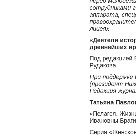
перед молодеж
сотрудниками 
аппарата, спец
правоохранител
лицеях
«Деятели исто
древнейших вр
Под редакцией 
Рудакова.
При поддержке
(президент Ник
Редакция журна
Татьяна Павло
«Пелагея. Жизнь
Ивановны Браг
Серия «Женско