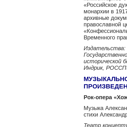
«Российское ду
монархии в 191
архивные докум
православной ц
«Конфессиональ
Временного пра
Издательства:
Государственно
исторической б
Индрик, РОССП
МУЗЫКАЛЬН
ПРОИЗВЕДЕ
Рок-опера «Хож
Музыка Алексан
стихи Александ
Театр концепт