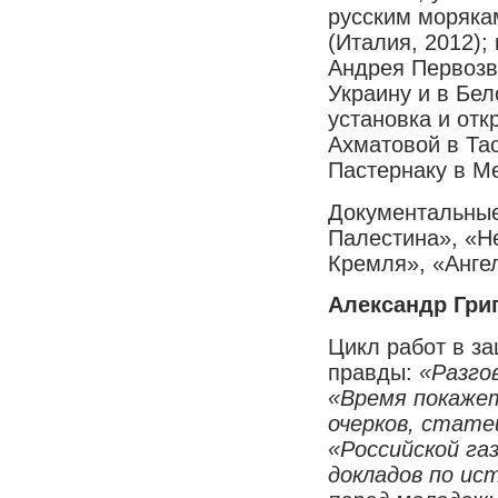
русским моряка
(Италия, 2012);
Андрея Первозв
Украину и в Бел
установка и отк
Ахматовой в Та
Пастернаку в Ме
Документальные
Палестина», «Н
Кремля», «Анге
Александр Гри
Цикл работ в за
правды:
«Разго
«Время покажет
очерков, стате
«Российской га
докладов по ис