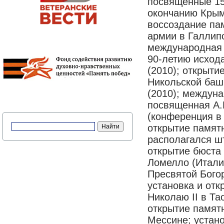
посвященные 15
окончанию Крым
воссоздание па
армии в Галлипо
международная 
90-летию исход
(2010); открыти
Никольской баш
(2010); междун
посвященная А.
(конференция в 
открытие памятн
располагался ш
открытие бюста 
Ломелло (Итали
Пресвятой Бого
установка и от
Николаю II в Та
открытие памят
Мессине; устан