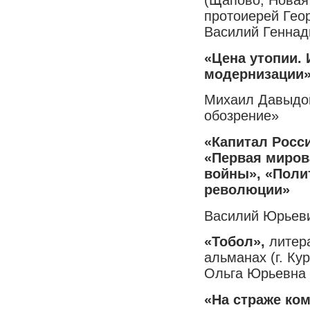
(Щапово, Новая
протоиерей Геор
Василий Геннад
«Цена утопии.
модернизации
Михаил Давыдов
обозрение»
«Капитал Росс
«Первая миров
войны», «Поли
революции»
Василий Юрьев
«Тобол»,
литер
альманах (г. Ку
Ольга Юрьевна
«На страже ко