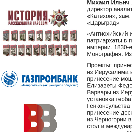
Михаил Ильич
директор аналит
«Катехон», зам.
«Царьград»
«Антиохийский 
патриархаты в 
империи. 1830-
Монография. Из
Проекты: прине
из Иерусалима в
принесение мощ
Елизаветы Федо
Варвары из Иер
установка герба
Генконсульства 
принесение дес
из Черногории в
стол и междуна