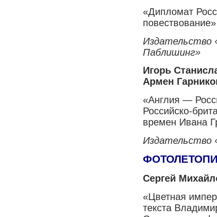
«Дипломат Росс
повествование»
Издательство 
Паблишинг»
Игорь Станисл
Армен Гарнико
«Англия — Росс
Российско-брит
времен Ивана Г
Издательство 
ФОТОЛЕТОП
Сергей Михайл
«Цветная импери
текста Владими