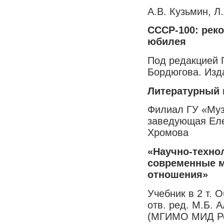
А.В. Кузьмин, Л
СССР-100: реко
юбилея
Под редакцией 
Бордюгова. Изд
Литературный 
Филиал ГУ «Музе
заведующая Ел
Хромова
«Научно-техно
современные 
отношения»
Учебник в 2 т. 
отв. ред. М.Б. 
(МГИМО МИД Ро