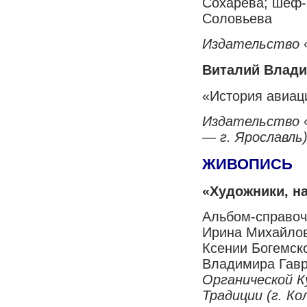
Сохарева; шеф-
Соловьева
Издательство 
Виталий Влад
«История авиац
Издательство 
— г. Ярославль
ЖИВОПИСЬ
«Художники, н
Альбом-справочн
Ирина Михайлов
Ксении Богемск
Владимира Гав
Органической К
Традиции (г. Ко