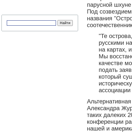
парусной шхуне
Под созвездием
названия "Остр
соотечественник
"Те остров
русскими на
на картах, 
Мы восстан
качестве м
подать заяв
который су
историческу
ассоциации
Альтернативная
Александра Жура
таких далеких 2
конференции ра
нашей и америка