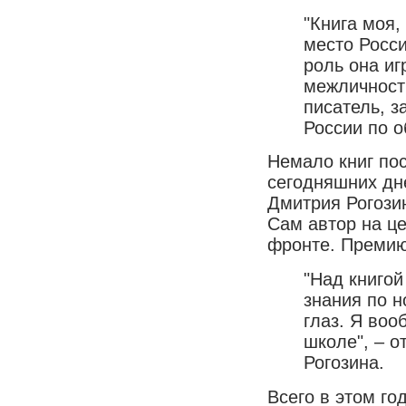
"Книга моя,
место Росси
роль она иг
межличност
писатель, 
России по 
Немало книг по
сегодняшних дне
Дмитрия Рогозин
Сам автор на це
фронте. Премию 
"Над книгой
знания по н
глаз. Я воо
школе", – о
Рогозина.
Всего в этом го