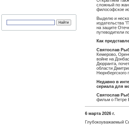
Открытием такж
сложный по жанр
философское ис
Выделю и нескол
издательства "
на защите Отече
путеводители по
Как представл
Святослав Ры
Кемерово, Орен
войне на Донба
Дюрранта, почет
области Дмитри
Нюрнбергского п
Недавно в инте
сериала для мо
Святослав Рыб
фильм о Петре 
6 марта 2026 г.
Глубокоуважаемый С