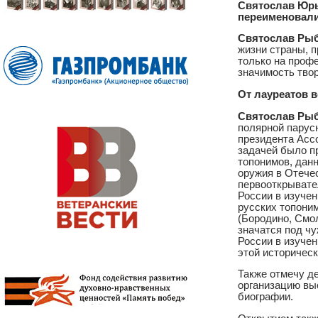
Святослав Юрь
переименовал
Святослав Ры
жизни страны, 
только на профе
значимость твор
От лауреатов 
Святослав Ры
полярной парусн
президента Асс
задачей было п
топонимов, дан
оружия в Отече
первооткрывате
России в изуче
русских топони
(Бородино, Смо
значатся под ч
России в изуче
этой историческ
Также отмечу де
организацию вы
биографии.