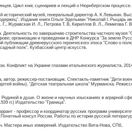
нцев. Цикл книг, сценариев и лекций о Нюрнбергском процессе.
 исторический музей, генеральный директор А. К Левыкин. Выст
держец". Издание книги Ольги Эдельман "Николай I. Рыцарь им
 Г., Журавская И. Л., Петрова Т. В, Кириллов В. Л., Лемигова Г. В
. Деятельность по завершению строительства частного музея "
рове; организации и проведении в ДНР Конкурса "За землю Русс
й публикации древнерусского героического эпоса "Слово о полк
асадный полк". Кузбасский центр искусств.
и. Конфликт на Украине глазами итальянского журналиста. 201
, автор, режиссер-постановщик. Спектакль-памятник "Дети воен
детей войны). "Детская театральная школа" Мурманска. Режисс
 Родиной в душе. О жизни и научных изысканиях в аграрной сф
939 гг.) Издательство "Граница".
ррант - профессор и координатор русских программ университе
 Почетный консул России. Работы по истории русской литератур
н. Мастера иных измерений. Издательство Вита-Нова, СПб,