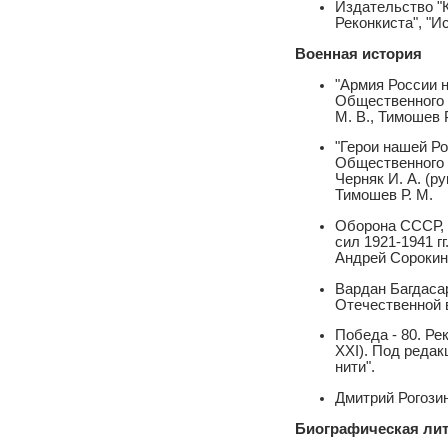
Издательство "К
Реконкиста", "И
Военная история
"Армия России 
Общественного 
М. В., Тимошев Р
"Герои нашей Р
Общественного 
Черняк И. А. (р
Тимошев Р. М.
Оборона СССР, 
сил 1921-1941 г
Андрей Сорокин
Вардан Багдаса
Отечественной 
Победа - 80. Р
ХХI). Под реда
нити".
Дмитрий Рогозин
Биографическая лит