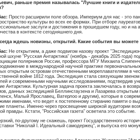
евич, раньше премия называлась "Лучшие книги и издатель
и?
бас:
Просто расширили поле обзора. Империум для нас - это па
пространство культуры во всех ее формах. При отборе лауреато
ссиональные заслуги и достижения в прошедшем году, но и на 
чества в контексте сегодняшнего дня.
всегда ждешь новизны, открытий. Какие события вы можете
бас:
Не открытием, а даже подвигом назову проект "Экспедицио
ой шхуне "Русская Антарктика" (ноябрь - декабрь 2025 года) п
оциации полярников России, профессора МГУ Михаила Слипенчу
родвижение в международной научной практике первоначальных
ных открытым островам отечественными мореплавателями в чес
ственной войне 1812 года. Экспедиция стала связующим звеном
лей и современными научными исследованиями, подтвердив ун
ние Антарктики. Культурная задача проекта заключалась в возв
мов, данных экспедицией Беллинсгаузена и Лазарева открытым
ленск, Малый Ярославец, Ватерлоо и другим), которые в совре
ужими именами, что ведет к постепенному стиранию памяти о в
ние планеты. Именно через просвещение широкой аудитории во
ой правды. Кстати, "Российская газета" осветила это событие.
рзкий, по-другому не скажешь, проект Государственного историч
ставки "Николай I. Идеальный самодержец", и выпуска его мон