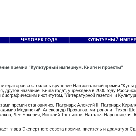
ЧЕЛОВЕК ГОДА
КУЛЬТУРНЫЙ ИМПЕ
ние премии "Культурный империум. Книги и проекты"
литераторов состоялось вручение Национальной премии "Культ
я, другое название "Книга года", учреждена в 2000 году Россий
 биографическим институтом, "Литературной газетой" и Культу
тами премии становились Патриарх Алексий II, Патриарх Кирил
ладимир Мединский, Александр Проханов, митрополит Тихон Ше
лков, Лео Бокерия, Виталий Третьяков, Наталья Нарочницкая, 
чает глава Экспертного совета премии, писатель и драматург С