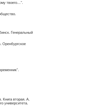
ому твоего…".
общество.
бинск. Генеральный
в. Оренбургское
временник".
. Книга вторая. А.
го университета.