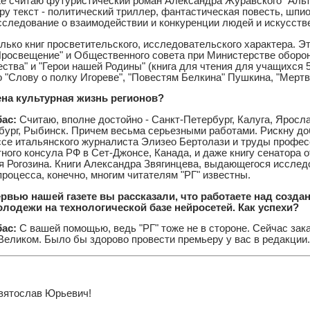
е считаю футуристический роман Александра Журавского "Альт
у текст - политический триллер, фантастическая повесть, шпи
следование о взаимодействии и конкуренции людей и искусстве
ько книг просветительского, исследовательского характера. Эт
Просвещение" и Общественного совета при Министерстве оборо
ства" и "Герои нашей Родины" (книга для чтения для учащихся 5 
 "Слову о полку Игореве", "Повестям Белкина" Пушкина, "Мерт
ена культурная жизнь регионов?
бас:
Считаю, вполне достойно - Санкт-Петербург, Калуга, Яросл
бург, Рыбинск. Причем весьма серьезными работами. Рискну до
ссе итальянского журналиста Элизео Бертолази и труды профе
ного консула РФ в Сет-Джонсе, Канада, и даже книгу сенатора 
я Рогозина. Книги Александра Звягинцева, выдающегося исслед
роцесса, конечно, многим читателям "РГ" известны.
рвью нашей газете вы рассказали, что работаете над созда
лодежи на технологической базе нейросетей. Как успехи?
ас:
С вашей помощью, ведь "РГ" тоже не в стороне. Сейчас за
Великом. Было бы здорово провести премьеру у вас в редакции.
вятослав Юрьевич!