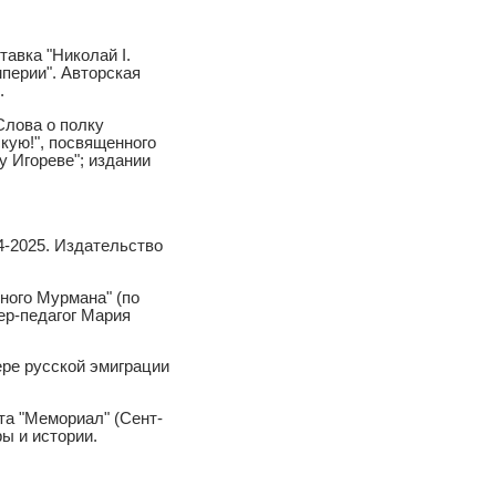
авка "Николай I.
перии". Авторская
.
Слова о полку
кую!", посвященного
у Игореве"; издании
4-2025. Издательство
ного Мурмана" (по
ер-педагог Мария
ере русской эмиграции
та "Мемориал" (Сент-
ы и истории.