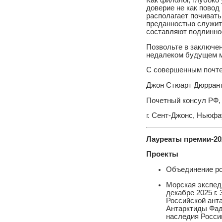
Как филолог, глубоко
доверие не как повод
располагает почивать 
преданностью служить
составляют подлинно
Позвольте в заключен
недалеком будущем м
С совершенным почте
Джон Стюарт Дюрран
Почетный консул РФ,
г. Сент-Джонс, Ньюфа
Лауреаты премии-20
Проекты
Объединение ро
Морская экспеди
декабре 2025 г.
Российской ант
Антарктиды Фад
наследия Росси