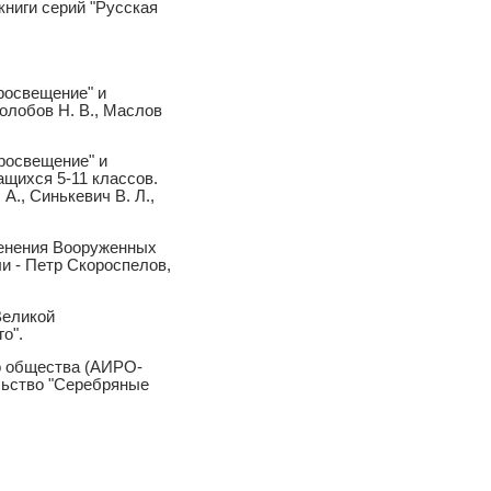
книги серий "Русская
росвещение" и
олобов Н. В., Маслов
росвещение" и
щихся 5-11 классов.
А., Синькевич В. Л.,
менения Вооруженных
ли - Петр Скороспелов,
Великой
о".
о общества (АИРО-
льство "Серебряные