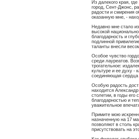
Из далекого края, гд
город, Сент-Джонс, р
радости и смирения о
оказанную мне, - нах
Недавно мне стало из
высокой национально
благодарность и глуб
подлинной привилегие
таланты внесли весом
Особое чувство гордо
среди лауреатов. Воз
трогательное: издале
культуре и ее духу -
соединяющая сердца 
Особую радость доста
находится Александр
столетии, в годы ег
благодарностью и те
уважительное впечат
Примите мою искренн
назначенную на 17 ма
позволяют в столь кр
присутствовать на э