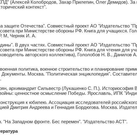
ПД" (Алексей Колобродов, Захар Прилепин, Олег Демидов). За 
сторический контекст".
на защите Отечества". Совместный проект АО "Издательство "П
совета при Министерстве обороны РФ. Книга для учащихся. Гол
. М, Черняк И. А.
одины". В двух частях. Совместный проект АО "Издательство "П
совета при Министерстве обороны РФ. Книга для чтения для уча
уководитель авторского коллектива), Гололобов Н. В., Данилов А. 
военная политика, военное строительство и планирование при
г. Документы. Москва. "Политическая энциклопедия". Составите
.
рян, архимандрит Сильвестр (Лукашенко С. П.). Историософия 
войны: ценностное осмысление Победы. Ярославль, ИПК "Индиг
еконструкция к юбилею. Ассоциация исследователей российског
кцией Дмитрия Андреева и Геннадия Бордюгова. Москва. Издате
. "На Западном фронте. Бес перемен". "Издательство АСТ".
ература