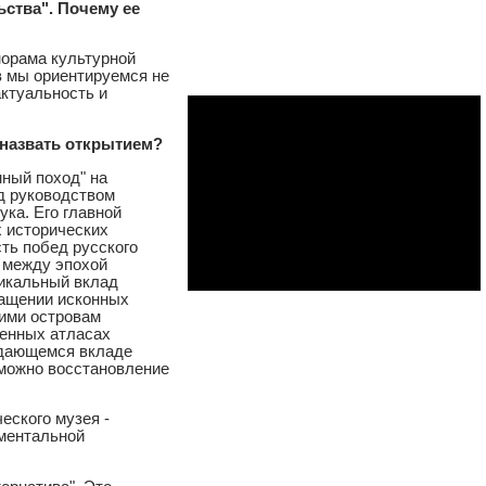
ства". Почему ее
норама культурной
в мы ориентируемся не
актуальность и
 назвать открытием?
нный поход" на
од руководством
ка. Его главной
 исторических
ть побед русского
 между эпохой
икальный вклад
ращении исконных
 ими островам
менных атласах
ыдающемся вкладе
зможно восстановление
еского музея -
ументальной