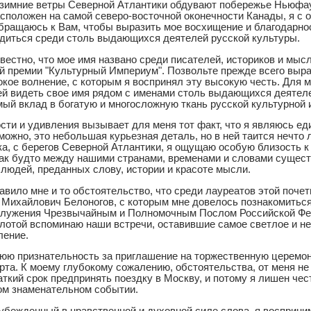
е зимние ветры Северной Атлантики обдувают побережье Ньюфа
асположен на самой северо-восточной оконечности Канады, я с
бращаюсь к Вам, чтобы выразить мое восхищение и благодарнос
одиться среди столь выдающихся деятелей русской культуры.
вестно, что мое имя названо среди писателей, историков и мыс
й премии "Культурный Империум". Позвольте прежде всего выр
окое волнение, с которым я воспринял эту высокую честь. Для 
й видеть свое имя рядом с именами столь выдающихся деятеле
ый вклад в богатую и многосложную ткань русской культурной 
сти и удивления вызывает для меня тот факт, что я являюсь е
можно, это небольшая курьезная деталь, но в ней таится нечто 
ка, с берегов Северной Атлантики, я ощущаю особую близость к
 как будто между нашими странами, временами и словами сущест
людей, преданных слову, истории и красоте мысли.
вило мне и то обстоятельство, что среди лауреатов этой поче
 Михайлович Белоногов, с которым мне довелось познакомитьс
о служения Чрезвычайным и Полномочным Послом Российской Фе
плотой вспоминаю наши встречи, оставившие самое светлое и н
ление.
юю признательность за приглашение на торжественную церемон
рта. К моему глубокому сожалению, обстоятельства, от меня не
аткий срок предпринять поездку в Москву, и потому я лишен чес
том знаменательном событии.