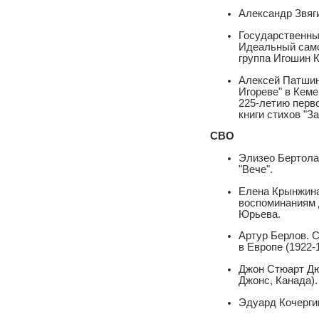
Александр Звяги
Государственный
Идеальный само
группа Игошин К.
Алексей Патшин
Игореве" в Кеме
225-летию перво
книги стихов "З
СВО
Элизео Бертолаз
"Вече".
Елена Крынжина
воспоминаниям 
Юрьева.
Артур Берлов. С
в Европе (1922-1
Джон Стюарт Дю
Джонс, Канада).
Эдуард Кочерги