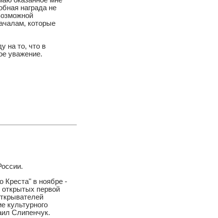
имаю оказанное мне
обная награда не
 возможной
ачалам, которые
 на то, что в
ое уважение.
России.
 Креста" в ноябре -
, открытых первой
открывателей
е культурного
аил Слипенчук.