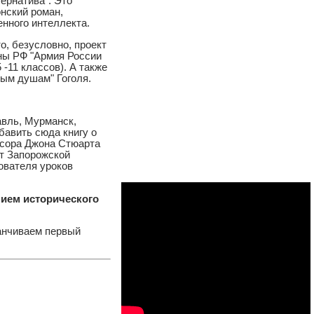
ернатива". Это
онский роман,
нного интеллекта.
о, безусловно, проект
ны РФ "Армия России
-11 классов). А также
вым душам" Гоголя.
авль, Мурманск,
бавить сюда книгу о
ссора Джона Стюарта
от Запорожской
ователя уроков
нием исторического
канчиваем первый