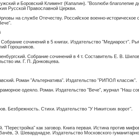
ужский и Боровский Климент (Капалин). "Возлюби благолепие д
хия Русской Православной Церкви.
Орловы на службе Отечеству. Российское военно-историческое 
ече".
й
 Собрание сочинений в 5 книгах. Издательство "Медиарост". Ры
лий Горошников.
енбургский. Собрание сочинений в 4 т. Составитель Е. В. Шило
ьство им. Г. П. Донковцева.
вский. Роман "Альтернатива". Издательство "РИПОЛ классик".
раморное одеяло. Роман. Издательство "Вече", журнал "Наш со
в. Безбрежность. Стихи. Издательство "У Никитских ворот".
. "Перестройка" как заговор. Книга первая. Истина против мифов
бачёв, Э. Шеварднадзе. Издательство Московского гуманитарно