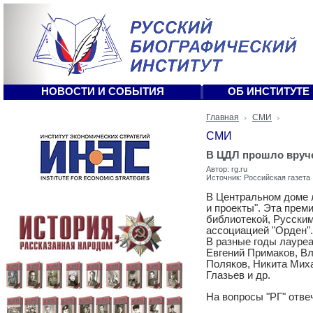
НОВОСТИ И СОБЫТИЯ
ОБ ИНСТИТУТЕ
Главная
СМИ
СМИ
В ЦДЛ прошло вруче
Автор: rg.ru
Источник: Российская газета
В Центральном доме 
и проекты". Эта преми
библиотекой, Русским
ассоциацией "Орден".
В разные годы лауреа
Евгений Примаков, В
Поляков, Никита Миха
Глазьев и др.
На вопросы "РГ" отве