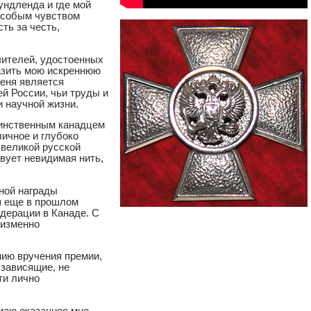
ундленда и где мой
 особым чувством
ть за честь,
лителей, удостоенных
азить мою искреннюю
меня является
й России, чьи труды и
и научной жизни.
динственным канадцем
личное и глубоко
 великой русской
вует невидимая нить,
тной награды
я еще в прошлом
дерации в Канаде. С
еизменно
ию вручения премии,
 зависящие, не
ти лично