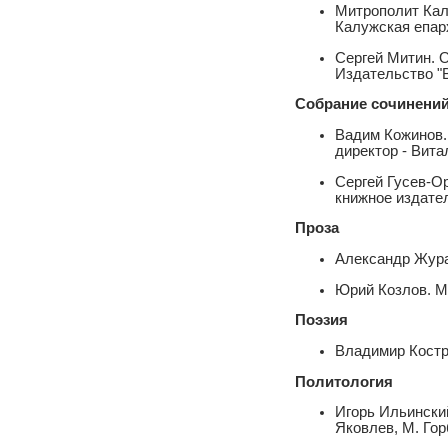
Митрополит Кал
Калужская епар
Сергей Митин. 
Издательство "В
Собрание сочинени
Вадим Кожинов.
директор - Вита
Сергей Гусев-Ор
книжное издател
Проза
Александр Жура
Юрий Козлов. М
Поэзия
Владимир Костро
Политология
Игорь Ильинский
Яковлев, М. Гор