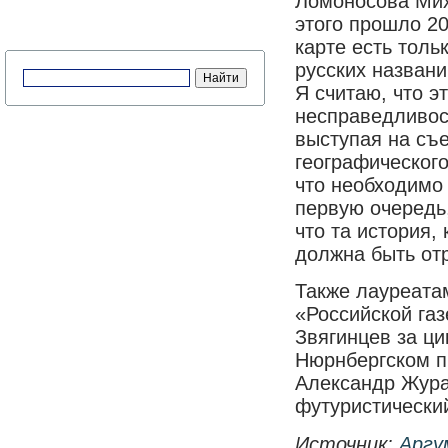
Ломоносова Мих
этого прошло 20
карте есть толь
русских названи
Я считаю, что э
несправедливост
выступая на съе
географического
что необходимо 
первую очередь
что та история,
должна быть от
Также лауреата
«Российской га
Звягинцев за ци
Нюрнбергском п
Александр Жура
футуристически
Источник:
Аргу