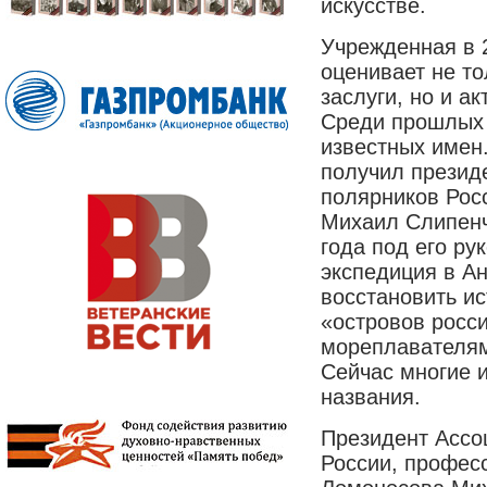
искусстве.
Учрежденная в 
оценивает не т
заслуги, но и а
Среди прошлых
известных имен
получил презид
полярников Рос
Михаил Слипенч
года под его ру
экспедиция в А
восстановить и
«островов росс
мореплавателям
Сейчас многие и
названия.
Президент Ассо
России, профес